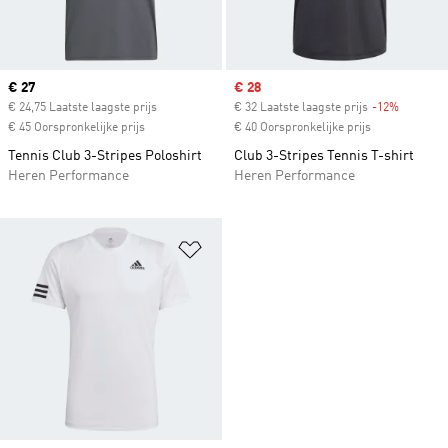
Current price
€ 27
Sale price
€ 28
€ 24,75 Laatste laagste prijs
€ 32 Laatste laagste prijs
-12%
Discount
€ 45 Oorspronkelijke prijs
€ 40 Oorspronkelijke prijs
Tennis Club 3-Stripes Poloshirt
Club 3-Stripes Tennis T-shirt
Heren Performance
Heren Performance
Op verlanglijst zetten