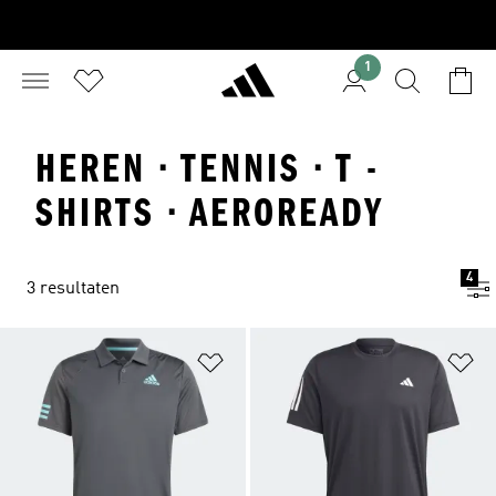
1
HEREN · TENNIS · T -
SHIRTS · AEROREADY
4
3 resultaten
Op verlanglijst zetten
Op