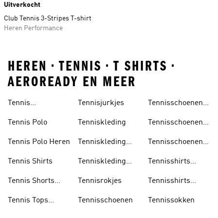
Uitverkocht
Club Tennis 3-Stripes T-shirt
Heren Performance
HEREN • TENNIS • T SHIRTS •
AEROREADY EN MEER
Tennis
Tennisjurkjes
Tennisschoenen
Accessoires
Dames
Tennis Polo
Tenniskleding
Tennisschoenen
Heren
Tennis Polo Heren
Tenniskleding
Tennisschoenen
Dames
Sale
Tennis Shirts
Tenniskleding
Tennisshirts
Heren
Dames
Tennis Shorts
Tennisrokjes
Tennisshirts
Heren
Heren
Tennis Tops
Tennisschoenen
Tennissokken
Dames