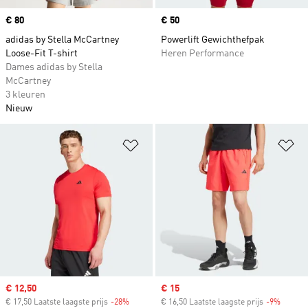
Price
€ 80
Price
€ 50
adidas by Stella McCartney
Powerlift Gewichthefpak
Loose-Fit T-shirt
Heren Performance
Dames adidas by Stella
McCartney
3 kleuren
Nieuw
Op verlanglijst zetten
Op
Sale price
€ 12,50
Sale price
€ 15
€ 17,50 Laatste laagste prijs
-28%
Discount
€ 16,50 Laatste laagste prijs
-9%
Discou