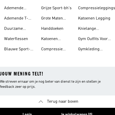
Sokken
Trekkoord
Ademende
Grijze Sport-bh's
Compressielegging
Schoenen
Ademende T-
Grote Maten
Katoenen Legging
shirts
Sport-bh's
Duurzame
Handdoeken
Knielange
Gymkleding
Leggings
Waterflessen
Katoenen
Gym Outfits Voor
Joggingbroeken
Meisjes
Blauwe Sport-
Compressie
Gymkleding
bh's
Shorts
Meisjes
JOUW MENING TELT!
We streven ernaar om je nog beter van dienst te zijn en stellen je
feedback zeer op prijs.
Terug naar boven
Login
Je winkelwagen (0)