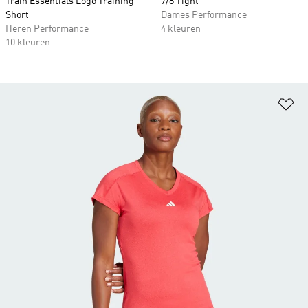
Train Essentials Logo Training
7/8 Tight
Short
Dames Performance
Heren Performance
4 kleuren
10 kleuren
Op