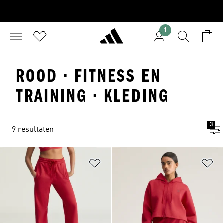
1
ROOD · FITNESS EN
TRAINING · KLEDING
3
9 resultaten
Op verlanglijst zetten
Op