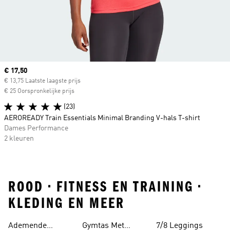
Current price
€ 17,50
€ 13,75 Laatste laagste prijs
€ 25 Oorspronkelijke prijs
(23)
AEROREADY Train Essentials Minimal Branding V-hals T-shirt
Dames Performance
2 kleuren
ROOD • FITNESS EN TRAINING •
KLEDING EN MEER
Ademende
Gymtas Met
7/8 Leggings