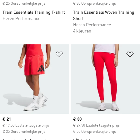
€ 25 Oorspronkelijke prijs
€ 30 Oorspronkelijke prijs
Train Essentials Training T-shirt
Train Essentials Woven Training
Heren Performance
Short
Heren Performance
4 kleuren
Op verlanglijst zetten
Op
Current price
€ 21
Current price
€ 33
€ 17,50 Laatste laagste prijs
€ 27,50 Laatste laagste prijs
€ 35 Oorspronkelijke prijs
€ 55 Oorspronkelijke prijs