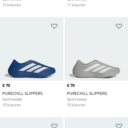
10 kleuren
11 kleuren
Op verlanglijst zetten
Op
Price
€ 70
Price
€ 70
PURECHILL SLIPPERS
PURECHILL SLIPPERS
Sportswear
Sportswear
10 kleuren
10 kleuren
Op verlanglijst zetten
Op