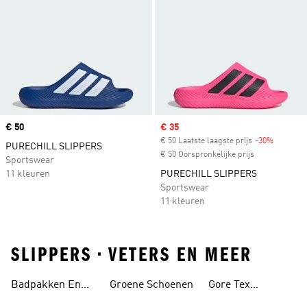
Price
€ 50
Sale price
€ 35
€ 50 Laatste laagste prijs
-30%
Discount
PURECHILL SLIPPERS
€ 50 Oorspronkelijke prijs
Sportswear
11 kleuren
PURECHILL SLIPPERS
Sportswear
11 kleuren
SLIPPERS • VETERS EN MEER
Badpakken En
Groene Schoenen
Gore Tex
Tankini's
Schoenen