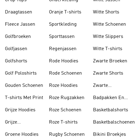
Crop Tops
Onderkleding
Witte Jassen
Draagtassen
Oranje T-shirts
Witte Shorts
Fleece Jassen
Sportkleding
Witte Schoenen
Golfbroeken
Sporttassen
Witte Slippers
Golfjassen
Regenjassen
Witte T-shirts
Golfshorts
Rode Hoodies
Zwarte Broeken
Golf Poloshirts
Rode Schoenen
Zwarte Shorts
Gouden Schoenen
Roze Hoodies
Zwarte
Rugzakken
T-shirts Met Print
Roze Rugzakken
Badpakken En
Tankini's
Grijze Hoodies
Roze Schoenen
Basketbalshorts
Grijze
Roze T-shirts
Basketbalschoenen
Trainingspakken
Groene Hoodies
Rugby Schoenen
Bikini Broekjes