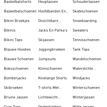
Basketbalshorts
Heuptassen
Schoudertassen
Basketbalschoenen
Hoofdbanden En
Skateschoenen
Zonnekleppen
Bikini Broekjes
Onzichtbare
Snowboarding
Sokken
Bikinis
Jacks En Parka's
Sweaters
Bikini Tops
Skijassen
Tennisschoenen
Blauwe Hoodies
Joggingbroeken
Tank Tops
Blauwe Schoenen
Jumpsuits
Wandelschoenen
Boksschoenen
Klimschoenen
Waterdichte
Jassen
Bomberjacks
Knielange Shorts
Windjacks
Skibroeken
T-shirts Met
Winterschoenen
Lange Mouwen
Bruine Jassen
Lichtewicht
Winterjassen
Jassen