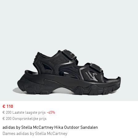
Sale price
€ 110
€ 200 Laatste laagste prijs
-45%
Discount
€ 200 Oorspronkelijke prijs
adidas by Stella McCartney Hika Outdoor Sandalen
Dames adidas by Stella McCartney