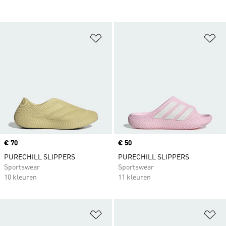
Op verlanglijst zetten
Op
Price
€ 70
Price
€ 50
PURECHILL SLIPPERS
PURECHILL SLIPPERS
Sportswear
Sportswear
10 kleuren
11 kleuren
Op verlanglijst zetten
Op