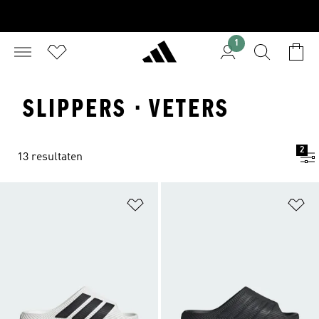
1
SLIPPERS · VETERS
2
13 resultaten
Op verlanglijst zetten
Op