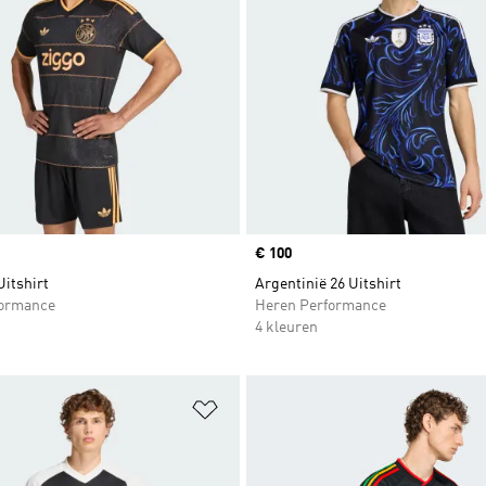
Price
€ 100
Uitshirt
Argentinië 26 Uitshirt
formance
Heren Performance
4 kleuren
t zetten
Op verlanglijst zetten