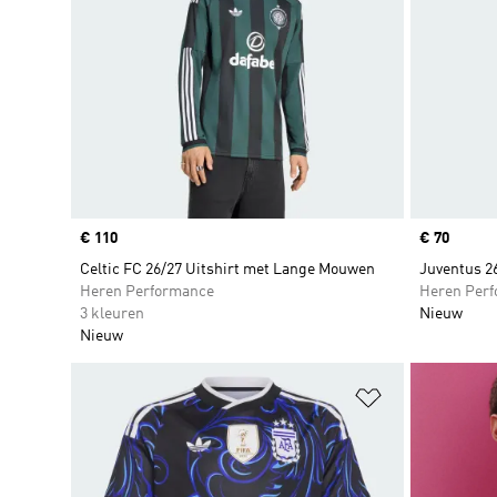
Price
€ 110
Price
€ 70
Celtic FC 26/27 Uitshirt met Lange Mouwen
Juventus 2
Heren Performance
Heren Per
3 kleuren
Nieuw
Nieuw
Op verlanglijs