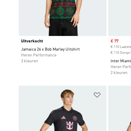
Uitverkocht
Sale price
€ 77
€ 110 Laatste
Jamaica 26 x Bob Marley Uitshirt
€ 110 Oorspro
Heren Performance
3 kleuren
Inter Miami
Heren Per
2 kleuren
Op verlanglijs