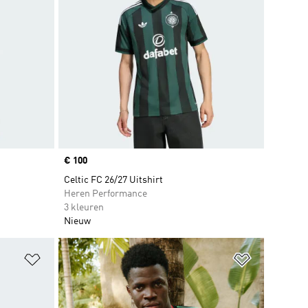
Price
€ 100
Celtic FC 26/27 Uitshirt
Heren Performance
3 kleuren
Nieuw
Op verlanglijst zetten
Op verlangl