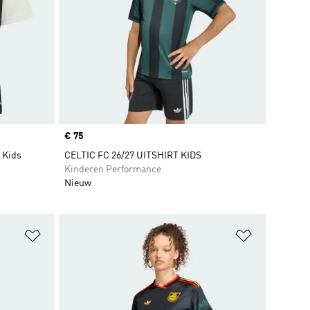
Price
€ 75
 Kids
CELTIC FC 26/27 UITSHIRT KIDS
Kinderen Performance
Nieuw
Op verlanglijst zetten
Op verlangl