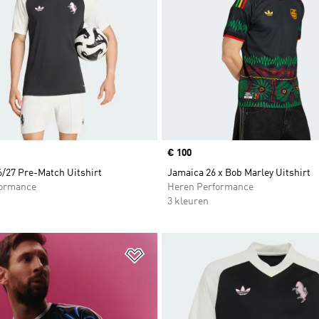
Price
€ 100
6/27 Pre-Match Uitshirt
Jamaica 26 x Bob Marley Uitshirt
formance
Heren Performance
3 kleuren
t zetten
Op verlanglijst zetten