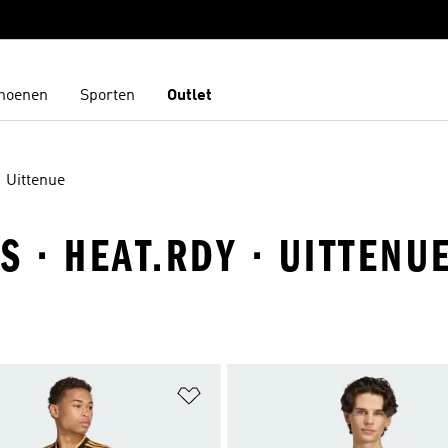
hoenen
Sporten
Outlet
Uittenue
S · HEAT.RDY · UITTENU
t zetten
Op verlanglijst zetten