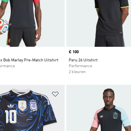
Price
€ 100
 x Bob Marley Pre-Match Uitshirt
Peru 26 Uitshirt
formance
Performance
2 kleuren
t zetten
Op verlanglijst zetten