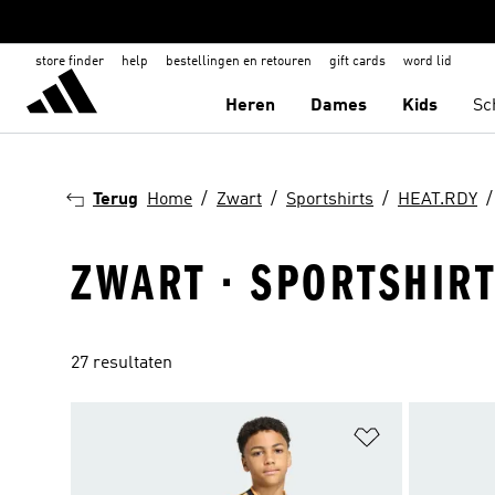
store finder
help
bestellingen en retouren
gift cards
word lid
Heren
Dames
Kids
Sc
Terug
Home
Zwart
Sportshirts
HEAT.RDY
ZWART · SPORTSHIRT
27 resultaten
Op verlanglijs