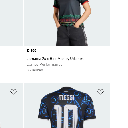
Price
€ 100
Jamaica 26 x Bob Marley Uitshirt
Dames Performance
3 kleuren
Op verlanglijst zetten
Op verlangl