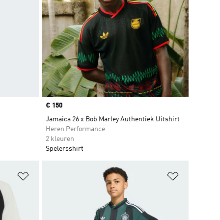
Price
€ 150
Jamaica 26 x Bob Marley Authentiek Uitshirt
Heren Performance
2 kleuren
Spelersshirt
Op verlanglijst zetten
Op verlangl