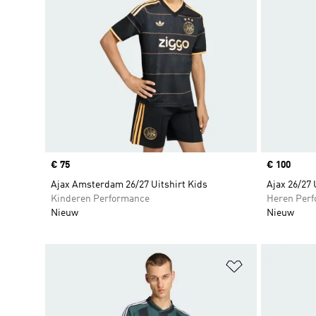
Price
€ 75
Price
€ 100
Ajax Amsterdam 26/27 Uitshirt Kids
Ajax 26/27 
Kinderen Performance
Heren Per
Nieuw
Nieuw
Op verlanglijs