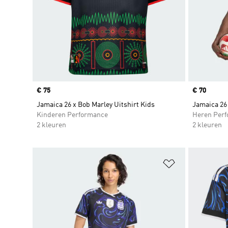
Price
€ 75
Price
€ 70
Jamaica 26 x Bob Marley Uitshirt Kids
Jamaica 26
Kinderen Performance
Heren Per
2 kleuren
2 kleuren
Op verlanglijs