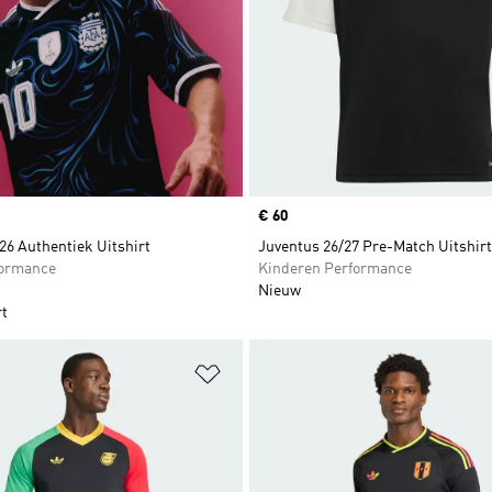
Price
€ 60
26 Authentiek Uitshirt
Juventus 26/27 Pre-Match Uitshirt
formance
Kinderen Performance
Nieuw
rt
t zetten
Op verlanglijst zetten