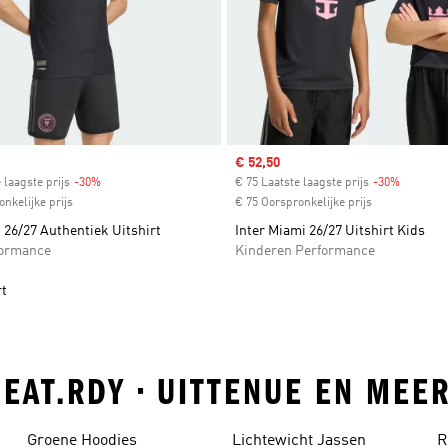
Sale price
€ 52,50
 laagste prijs
-30%
Discount
€ 75 Laatste laagste prijs
-30%
Discount
nkelijke prijs
€ 75 Oorspronkelijke prijs
 26/27 Authentiek Uitshirt
Inter Miami 26/27 Uitshirt Kids
formance
Kinderen Performance
rt
HEAT.RDY • UITTENUE EN MEE
Groene Hoodies
Lichtewicht Jassen
R