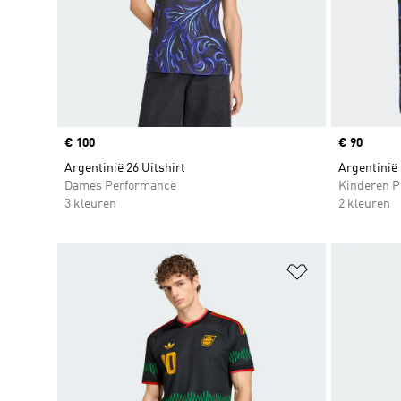
Price
€ 100
Price
€ 90
Argentinië 26 Uitshirt
Argentinië 
Dames Performance
Kinderen P
3 kleuren
2 kleuren
Op verlanglijs