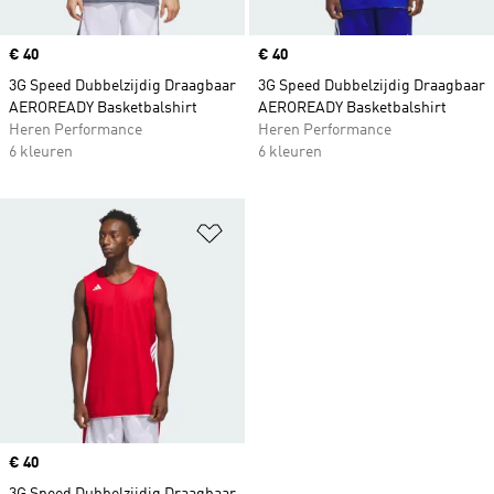
Price
€ 40
Price
€ 40
3G Speed Dubbelzijdig Draagbaar
3G Speed Dubbelzijdig Draagbaar
AEROREADY Basketbalshirt
AEROREADY Basketbalshirt
Heren Performance
Heren Performance
6 kleuren
6 kleuren
Op verlanglijst zetten
Price
€ 40