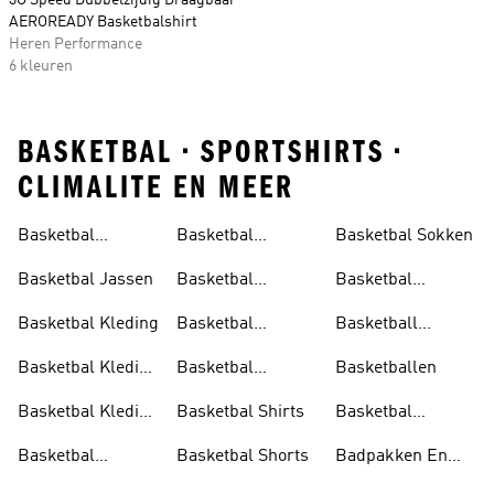
3G Speed Dubbelzijdig Draagbaar
AEROREADY Basketbalshirt
Heren Performance
6 kleuren
BASKETBAL • SPORTSHIRTS •
CLIMALITE EN MEER
Basketbal
Basketbal
Basketbal Sokken
Accessoires
Schoenen Dames
Basketbal Jassen
Basketbal
Basketbal
Schoenen Heren
Trainingspakken
Basketbal Kleding
Basketbal
Basketball
Schoenen
Hoodies
Basketbal Kleding
Basketbal
Basketballen
Kinderen
Dames
Schoenen Sale
Basketbal Kleding
Basketbal Shirts
Basketbal
Heren
Tanktops
Basketbal
Basketbal Shorts
Badpakken En
Schoenen
Tankini's