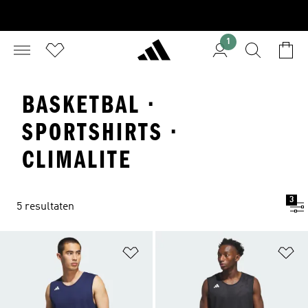
1
BASKETBAL ·
SPORTSHIRTS ·
CLIMALITE
3
5 resultaten
Op verlanglijst zetten
Op