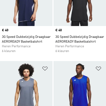
Price
€ 40
Price
€ 40
3G Speed Dubbelzijdig Draagbaar
3G Speed Dubbelzijdig Draagbaar
AEROREADY Basketbalshirt
AEROREADY Basketbalshirt
Heren Performance
Heren Performance
6 kleuren
6 kleuren
Op verlanglijst zetten
Op