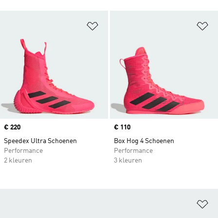
Op verlanglijst zetten
Op
Price
€ 220
Price
€ 110
Speedex Ultra Schoenen
Box Hog 4 Schoenen
Performance
Performance
2 kleuren
3 kleuren
Op