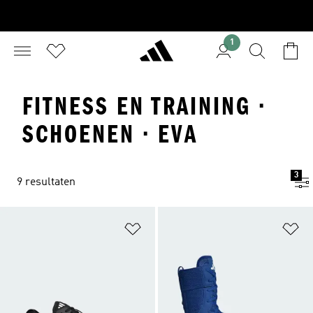
1
FITNESS EN TRAINING ·
SCHOENEN · EVA
3
9 resultaten
Op verlanglijst zetten
Op