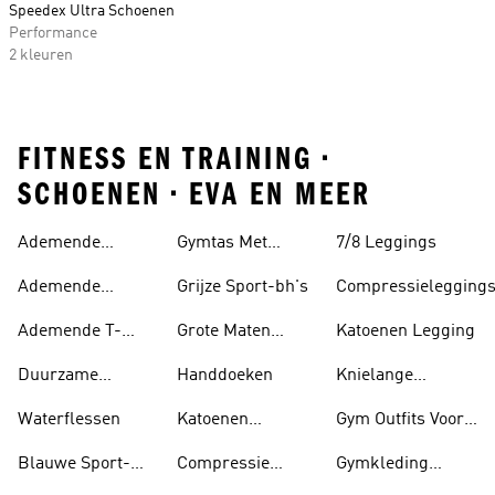
Speedex Ultra Schoenen
Performance
2 kleuren
FITNESS EN TRAINING •
SCHOENEN • EVA EN MEER
Ademende
Gymtas Met
7/8 Leggings
Sokken
Trekkoord
Ademende
Grijze Sport-bh's
Compressielegging
Schoenen
Ademende T-
Grote Maten
Katoenen Legging
shirts
Sport-bh's
Duurzame
Handdoeken
Knielange
Gymkleding
Leggings
Waterflessen
Katoenen
Gym Outfits Voor
Joggingbroeken
Meisjes
Blauwe Sport-
Compressie
Gymkleding
bh's
Shorts
Meisjes