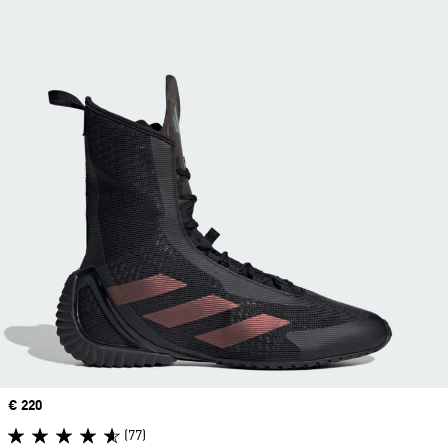
Price
€ 220
(77)