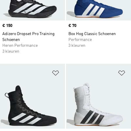
Price
€ 150
Price
€ 70
Adizero Dropset Pro Training
Box Hog Classic Schoenen
Schoenen
Performance
Heren Performance
3 kleuren
3 kleuren
Op verlanglijst zetten
Op