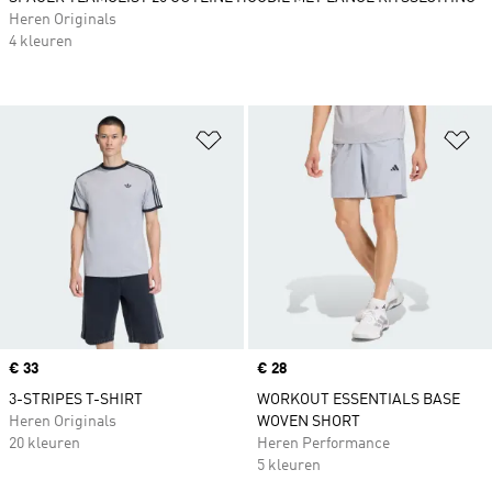
Heren Originals
4 kleuren
Op verlanglijst zetten
Op
Price
€ 33
Price
€ 28
3-STRIPES T-SHIRT
WORKOUT ESSENTIALS BASE
Heren Originals
WOVEN SHORT
20 kleuren
Heren Performance
5 kleuren