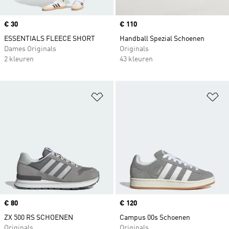
Price
€ 30
Price
€ 110
ESSENTIALS FLEECE SHORT
Handball Spezial Schoenen
Dames Originals
Originals
2 kleuren
43 kleuren
Op verlanglijst zetten
Op
Price
€ 80
Price
€ 120
ZX 500 RS SCHOENEN
Campus 00s Schoenen
Originals
Originals