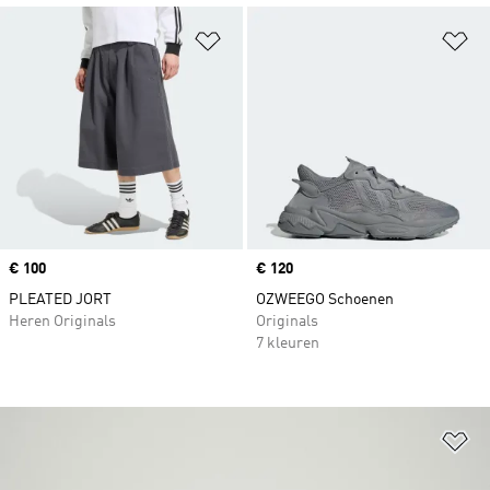
Op verlanglijst zetten
Op
Price
€ 100
Price
€ 120
PLEATED JORT
OZWEEGO Schoenen
Heren Originals
Originals
7 kleuren
Op