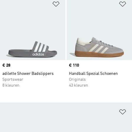
Op verlanglijst zetten
Op
Price
€ 28
Price
€ 110
adilette Shower Badslippers
Handball Spezial Schoenen
Sportswear
Originals
8 kleuren
43 kleuren
Op