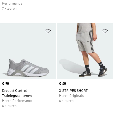
Performance
7 kleuren
Op verlanglijst zetten
Op
Price
€ 90
Price
€ 40
Dropset Control
3-STRIPES SHORT
Trainingsschoenen
Heren Originals
Heren Performance
6 kleuren
6 kleuren