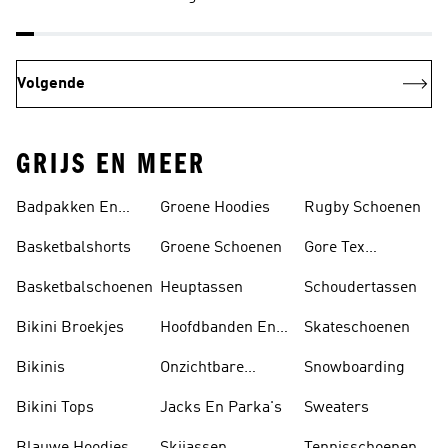
Volgende
GRIJS EN MEER
Badpakken En
Groene Hoodies
Rugby Schoenen
Tankini's
Basketbalshorts
Groene Schoenen
Gore Tex
Schoenen
Basketbalschoenen
Heuptassen
Schoudertassen
Bikini Broekjes
Hoofdbanden En
Skateschoenen
Zonnekleppen
Bikinis
Onzichtbare
Snowboarding
Sokken
Bikini Tops
Jacks En Parka's
Sweaters