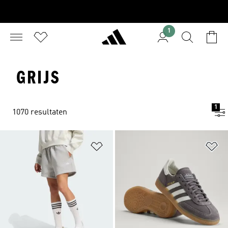
1
GRIJS
1
1070 resultaten
Op verlanglijst zetten
Op