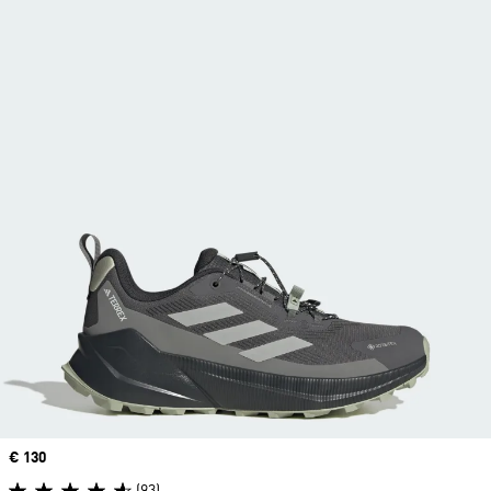
Price
€ 130