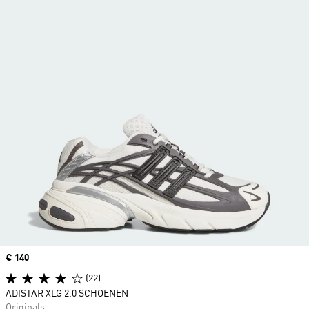
Price
€ 140
(22)
ADISTAR XLG 2.0 SCHOENEN
Originals