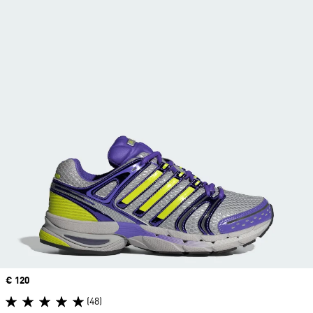
Price
€ 120
(48)