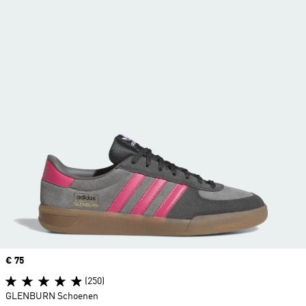
Price
€ 75
(250)
GLENBURN Schoenen