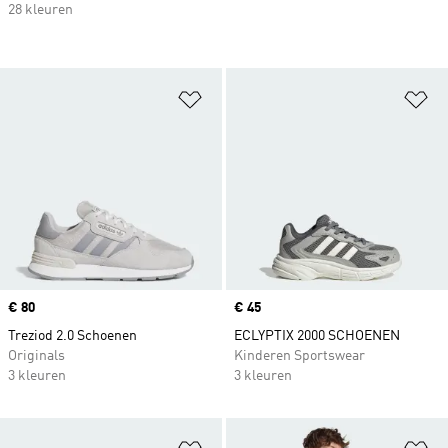
28 kleuren
Op verlanglijst zetten
Op
Price
€ 80
Price
€ 45
Treziod 2.0 Schoenen
ECLYPTIX 2000 SCHOENEN
Originals
Kinderen Sportswear
3 kleuren
3 kleuren
Op verlanglijst zetten
Op