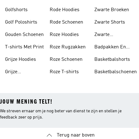
Golfshorts
Rode Hoodies
Zwarte Broeken
Golf Poloshirts
Rode Schoenen
Zwarte Shorts
Gouden Schoenen
Roze Hoodies
Zwarte
Rugzakken
T-shirts Met Print
Roze Rugzakken
Badpakken En
Tankini's
Grijze Hoodies
Roze Schoenen
Basketbalshorts
Grijze
Roze T-shirts
Basketbalschoenen
Trainingspakken
JOUW MENING TELT!
We streven ernaar om je nog beter van dienst te zijn en stellen je
feedback zeer op prijs.
Terug naar boven