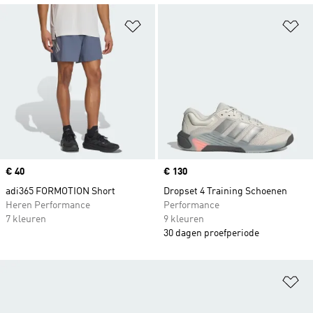
Op verlanglijst zetten
Op
Price
€ 40
Price
€ 130
adi365 FORMOTION Short
Dropset 4 Training Schoenen
Heren Performance
Performance
7 kleuren
9 kleuren
30 dagen proefperiode
Op