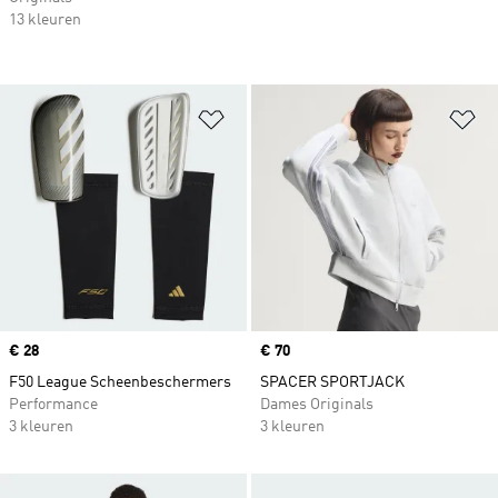
13 kleuren
Op verlanglijst zetten
Op
Price
€ 28
Price
€ 70
F50 League Scheenbeschermers
SPACER SPORTJACK
Performance
Dames Originals
3 kleuren
3 kleuren