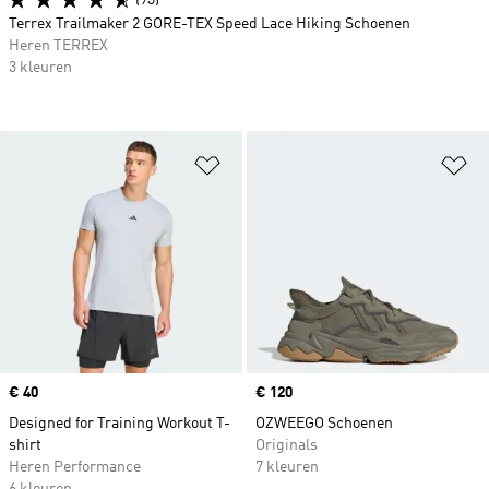
(93)
Terrex Trailmaker 2 GORE-TEX Speed Lace Hiking Schoenen
Heren TERREX
3 kleuren
Op verlanglijst zetten
Op
Price
€ 40
Price
€ 120
Designed for Training Workout T-
OZWEEGO Schoenen
shirt
Originals
Heren Performance
7 kleuren