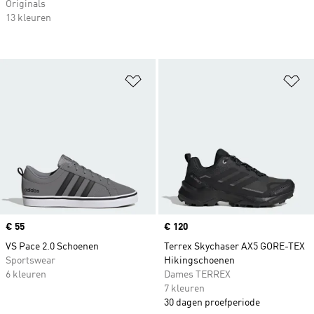
Originals
13 kleuren
Op verlanglijst zetten
Op
Price
€ 55
Price
€ 120
VS Pace 2.0 Schoenen
Terrex Skychaser AX5 GORE-TEX
Sportswear
Hikingschoenen
6 kleuren
Dames TERREX
7 kleuren
30 dagen proefperiode