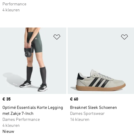
Performance
4 kleuren
Op verlanglijst zetten
Op
Price
€ 35
Price
€ 60
Optimé Essentials Korte Legging
Breaknet Sleek Schoenen
met Zakje 7-Inch
Dames Sportswear
Dames Performance
16 kleuren
4 kleuren
Nieuw