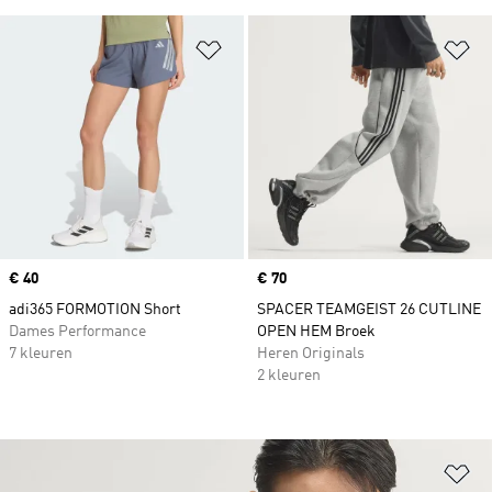
Op verlanglijst zetten
Op
Price
€ 40
Price
€ 70
adi365 FORMOTION Short
SPACER TEAMGEIST 26 CUTLINE
Dames Performance
OPEN HEM Broek
7 kleuren
Heren Originals
2 kleuren
Op