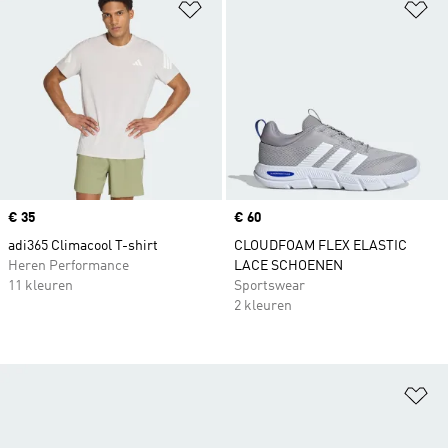
Op verlanglijst zetten
Op
Price
€ 35
Price
€ 60
adi365 Climacool T-shirt
CLOUDFOAM FLEX ELASTIC
Heren Performance
LACE SCHOENEN
11 kleuren
Sportswear
2 kleuren
Op