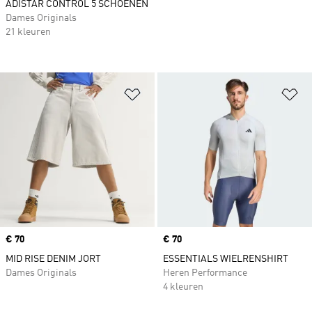
ADISTAR CONTROL 5 SCHOENEN
Dames Originals
21 kleuren
Op verlanglijst zetten
Op
Price
€ 70
Price
€ 70
MID RISE DENIM JORT
ESSENTIALS WIELRENSHIRT
Dames Originals
Heren Performance
4 kleuren