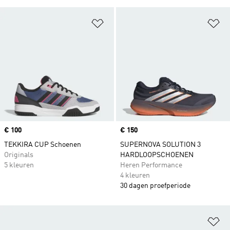
Op verlanglijst zetten
Op
Price
€ 100
Price
€ 150
TEKKIRA CUP Schoenen
SUPERNOVA SOLUTION 3
Originals
HARDLOOPSCHOENEN
5 kleuren
Heren Performance
4 kleuren
30 dagen proefperiode
Op