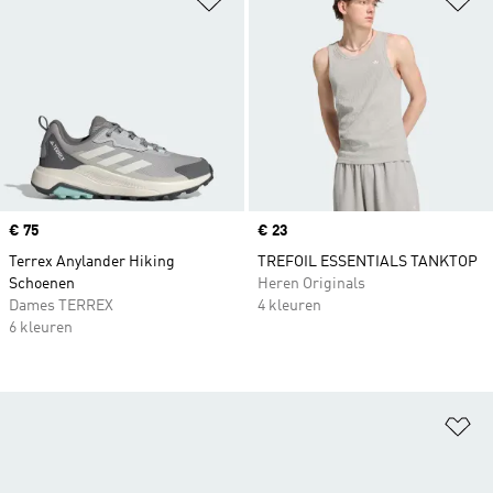
Price
€ 75
Price
€ 23
Terrex Anylander Hiking
TREFOIL ESSENTIALS TANKTOP
Schoenen
Heren Originals
Dames TERREX
4 kleuren
6 kleuren
Op