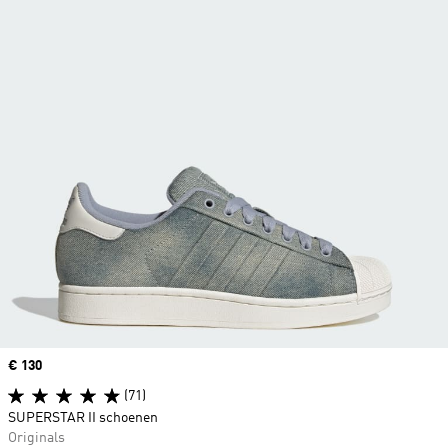
Price
€ 130
(71)
SUPERSTAR II schoenen
Originals