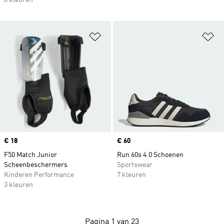
6 kleuren
Op verlanglijst zetten
Op
Price
€ 18
Price
€ 60
F50 Match Junior
Run 60s 4.0 Schoenen
Scheenbeschermers
Sportswear
Kinderen Performance
7 kleuren
3 kleuren
Pagina 1 van 23