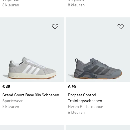
8 kleuren
8 kleuren
Op verlanglijst zetten
Op
Price
€ 65
Price
€ 90
Grand Court Base 00s Schoenen
Dropset Control
Sportswear
Trainingsschoenen
8 kleuren
Heren Performance
6 kleuren