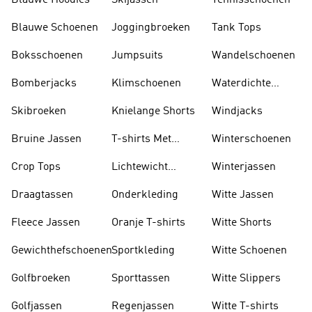
Blauwe Hoodies
Skijassen
Tennisschoenen
Blauwe Schoenen
Joggingbroeken
Tank Tops
Boksschoenen
Jumpsuits
Wandelschoenen
Bomberjacks
Klimschoenen
Waterdichte
Jassen
Skibroeken
Knielange Shorts
Windjacks
Bruine Jassen
T-shirts Met
Winterschoenen
Lange Mouwen
Crop Tops
Lichtewicht
Winterjassen
Jassen
Draagtassen
Onderkleding
Witte Jassen
Fleece Jassen
Oranje T-shirts
Witte Shorts
Gewichthefschoenen
Sportkleding
Witte Schoenen
Golfbroeken
Sporttassen
Witte Slippers
Golfjassen
Regenjassen
Witte T-shirts