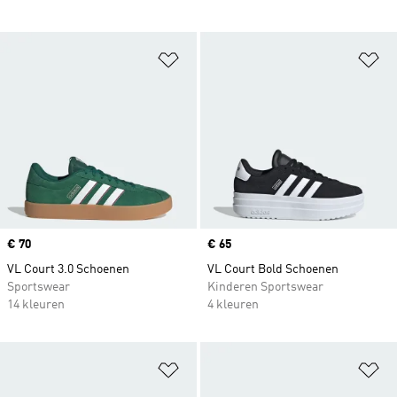
Op verlanglijst zetten
Op
Price
€ 70
Price
€ 65
VL Court 3.0 Schoenen
VL Court Bold Schoenen
Sportswear
Kinderen Sportswear
14 kleuren
4 kleuren
Op verlanglijst zetten
Op