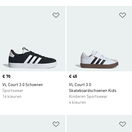
Op verlanglijst zetten
Op
Price
€ 70
Price
€ 45
VL Court 3.0 Schoenen
VL Court 3.0
Sportswear
Skateboardschoenen Kids
14 kleuren
Kinderen Sportswear
4 kleuren
Op verlanglijst zetten
Op