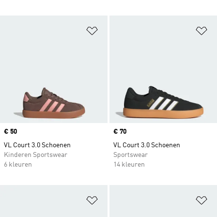
Op verlanglijst zetten
Op
Price
€ 50
Price
€ 70
VL Court 3.0 Schoenen
VL Court 3.0 Schoenen
Kinderen Sportswear
Sportswear
6 kleuren
14 kleuren
Op verlanglijst zetten
Op