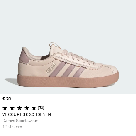
Price
€ 70
(53)
VL COURT 3.0 SCHOENEN
Dames Sportswear
12 kleuren