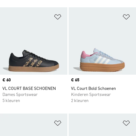
Op verlanglijst zetten
Op
Price
€ 60
Price
€ 65
VL COURT BASE SCHOENEN
VL Court Bold Schoenen
Dames Sportswear
Kinderen Sportswear
5 kleuren
2 kleuren
Op verlanglijst zetten
Op