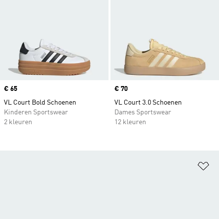
Price
€ 65
Price
€ 70
VL Court Bold Schoenen
VL Court 3.0 Schoenen
Kinderen Sportswear
Dames Sportswear
2 kleuren
12 kleuren
Op