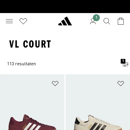
1
VL COURT
1
113 resultaten
Op verlanglijst zetten
Op