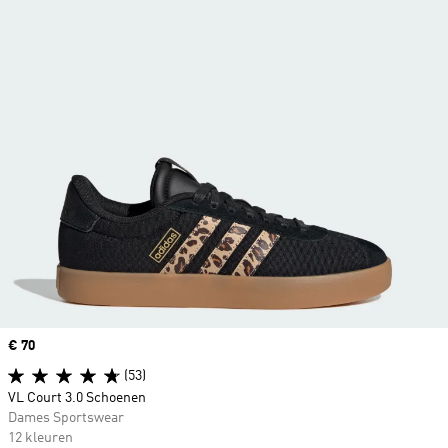
Price
€ 70
(53)
VL Court 3.0 Schoenen
Dames Sportswear
12 kleuren