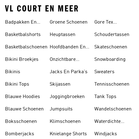
VL COURT EN MEER
Badpakken En
Groene Schoenen
Gore Tex
Tankini's
Schoenen
Basketbalshorts
Heuptassen
Schoudertassen
Basketbalschoenen
Hoofdbanden En
Skateschoenen
Zonnekleppen
Bikini Broekjes
Onzichtbare
Snowboarding
Sokken
Bikinis
Jacks En Parka's
Sweaters
Bikini Tops
Skijassen
Tennisschoenen
Blauwe Hoodies
Joggingbroeken
Tank Tops
Blauwe Schoenen
Jumpsuits
Wandelschoenen
Boksschoenen
Klimschoenen
Waterdichte
Jassen
Bomberjacks
Knielange Shorts
Windjacks