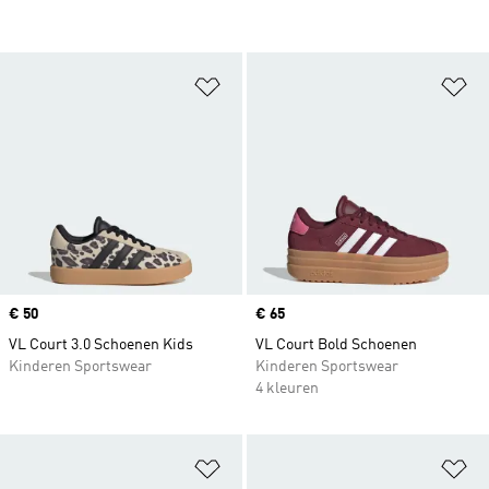
Op verlanglijst zetten
Op
Price
€ 50
Price
€ 65
VL Court 3.0 Schoenen Kids
VL Court Bold Schoenen
Kinderen Sportswear
Kinderen Sportswear
4 kleuren
Op verlanglijst zetten
Op