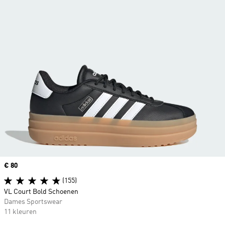
Price
€ 80
(155)
VL Court Bold Schoenen
Dames Sportswear
11 kleuren