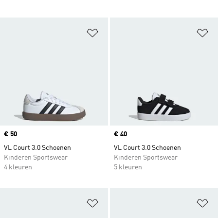
Op verlanglijst zetten
Op
Price
€ 50
Price
€ 40
VL Court 3.0 Schoenen
VL Court 3.0 Schoenen
Kinderen Sportswear
Kinderen Sportswear
4 kleuren
5 kleuren
Op verlanglijst zetten
Op