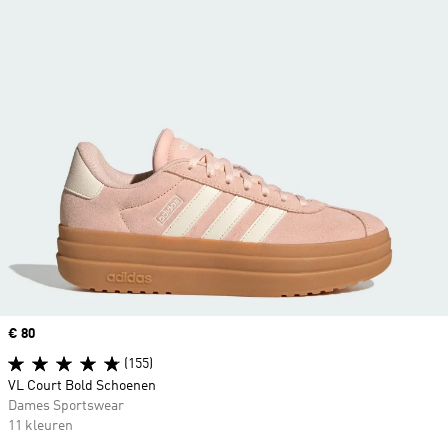
Price
€ 80
(155)
VL Court Bold Schoenen
Dames Sportswear
11 kleuren