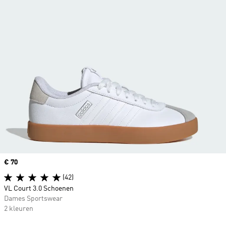
Price
€ 70
(42)
VL Court 3.0 Schoenen
Dames Sportswear
2 kleuren