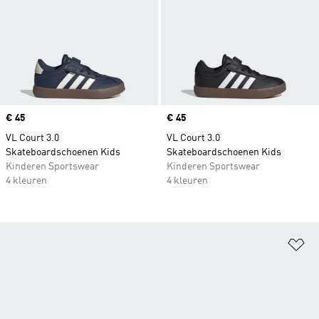
Price
€ 45
Price
€ 45
VL Court 3.0
VL Court 3.0
Skateboardschoenen Kids
Skateboardschoenen Kids
Kinderen Sportswear
Kinderen Sportswear
4 kleuren
4 kleuren
Op