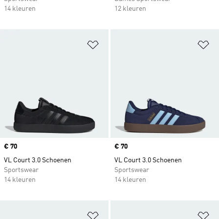
14 kleuren
12 kleuren
Op verlanglijst zetten
Op
Price
€ 70
Price
€ 70
VL Court 3.0 Schoenen
VL Court 3.0 Schoenen
Sportswear
Sportswear
14 kleuren
14 kleuren
Op verlanglijst zetten
Op