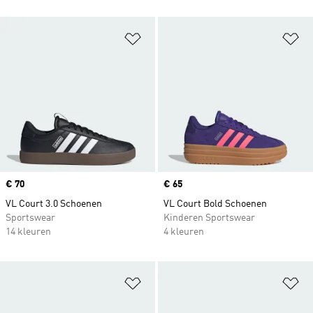
Op verlanglijst zetten
Op
Price
€ 70
Price
€ 65
VL Court 3.0 Schoenen
VL Court Bold Schoenen
Sportswear
Kinderen Sportswear
14 kleuren
4 kleuren
Op verlanglijst zetten
Op