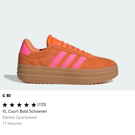
Price
€ 80
(155)
VL Court Bold Schoenen
Dames Sportswear
11 kleuren