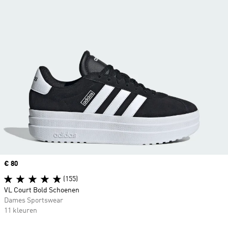
Price
€ 80
(155)
VL Court Bold Schoenen
Dames Sportswear
11 kleuren