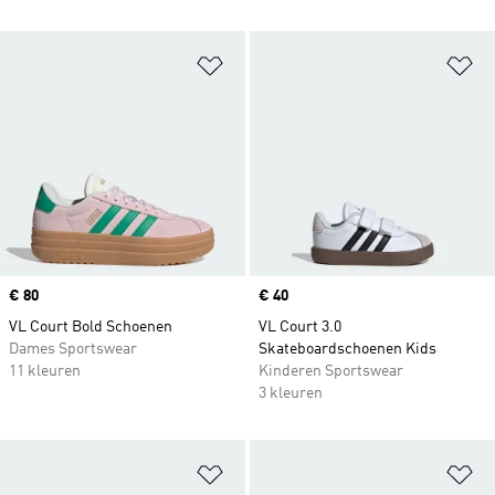
Op verlanglijst zetten
Op
Price
€ 80
Price
€ 40
VL Court Bold Schoenen
VL Court 3.0
Dames Sportswear
Skateboardschoenen Kids
11 kleuren
Kinderen Sportswear
3 kleuren
Op verlanglijst zetten
Op