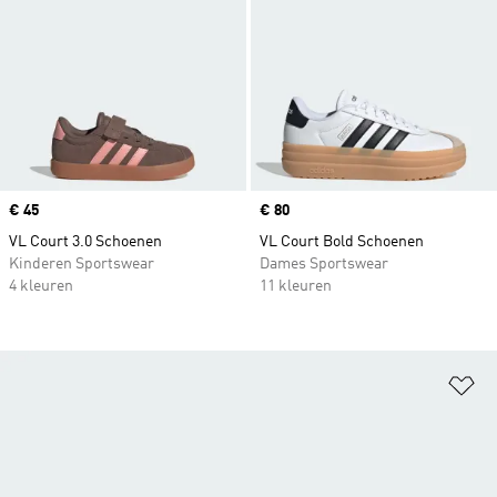
Price
€ 45
Price
€ 80
VL Court 3.0 Schoenen
VL Court Bold Schoenen
Kinderen Sportswear
Dames Sportswear
4 kleuren
11 kleuren
Op