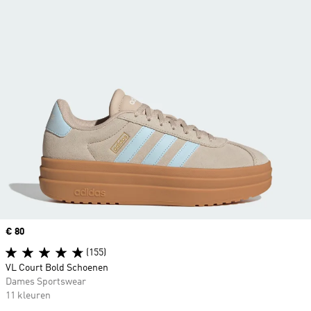
Price
€ 80
(155)
VL Court Bold Schoenen
Dames Sportswear
11 kleuren