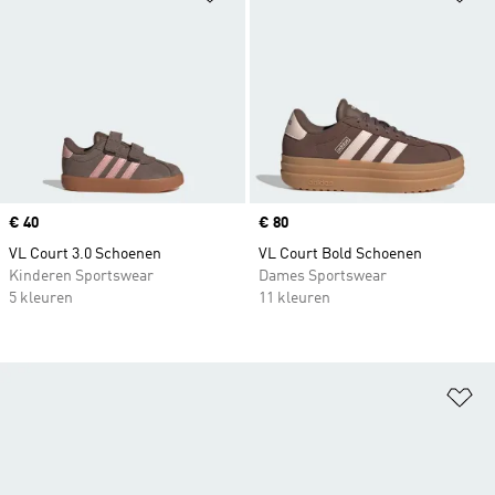
Price
€ 40
Price
€ 80
VL Court 3.0 Schoenen
VL Court Bold Schoenen
Kinderen Sportswear
Dames Sportswear
5 kleuren
11 kleuren
Op