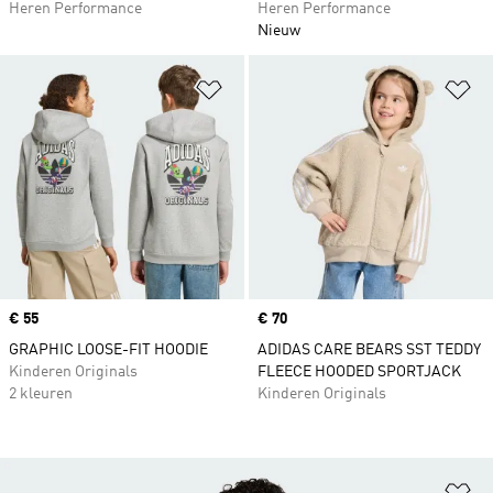
Heren Performance
Heren Performance
Nieuw
Op verlanglijst zetten
Op
Price
€ 55
Price
€ 70
GRAPHIC LOOSE-FIT HOODIE
ADIDAS CARE BEARS SST TEDDY
Kinderen Originals
FLEECE HOODED SPORTJACK
2 kleuren
Kinderen Originals
Op