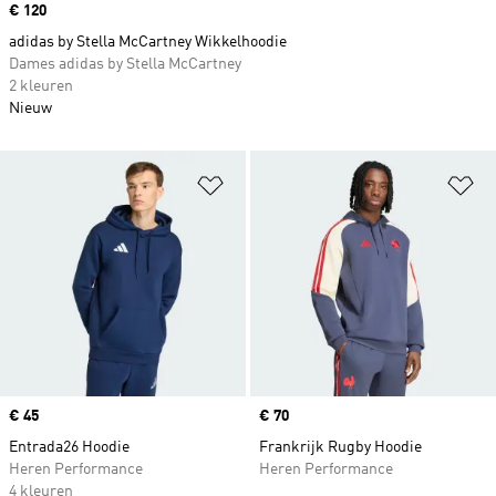
Price
€ 120
adidas by Stella McCartney Wikkelhoodie
Dames adidas by Stella McCartney
2 kleuren
Nieuw
Op verlanglijst zetten
Op
Price
€ 45
Price
€ 70
Entrada26 Hoodie
Frankrijk Rugby Hoodie
Heren Performance
Heren Performance
4 kleuren