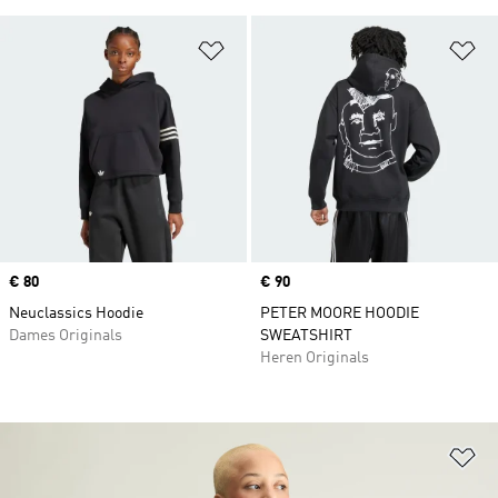
Op verlanglijst zetten
Op
Price
€ 80
Price
€ 90
Neuclassics Hoodie
PETER MOORE HOODIE
Dames Originals
SWEATSHIRT
Heren Originals
Op