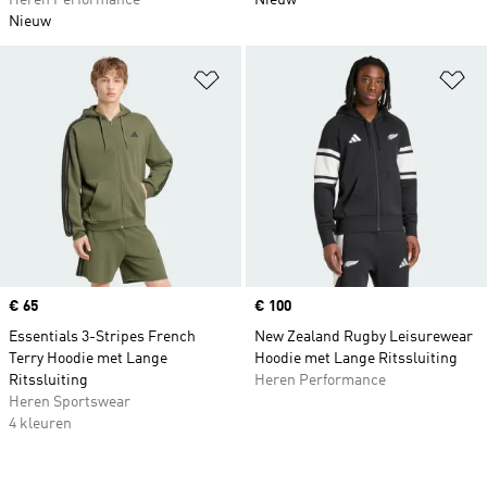
Heren Performance
Nieuw
Nieuw
Op verlanglijst zetten
Op
Price
€ 65
Price
€ 100
Essentials 3-Stripes French
New Zealand Rugby Leisurewear
Terry Hoodie met Lange
Hoodie met Lange Ritssluiting
Ritssluiting
Heren Performance
Heren Sportswear
4 kleuren