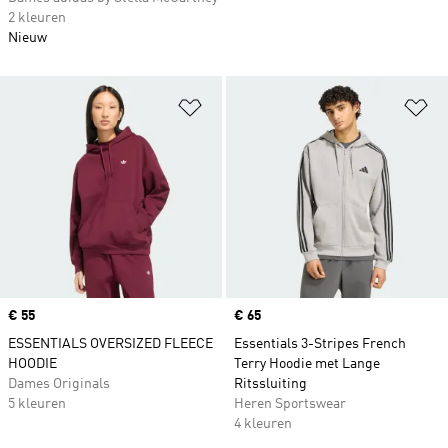
2 kleuren
Nieuw
Op verlanglijst zetten
Op
Price
€ 55
Price
€ 65
ESSENTIALS OVERSIZED FLEECE
Essentials 3-Stripes French
HOODIE
Terry Hoodie met Lange
Dames Originals
Ritssluiting
5 kleuren
Heren Sportswear
4 kleuren