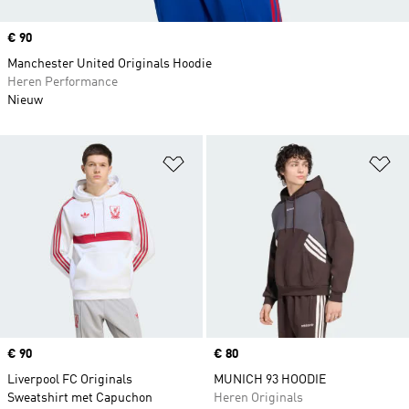
Price
€ 90
Manchester United Originals Hoodie
Heren Performance
Nieuw
Op verlanglijst zetten
Op
Price
€ 90
Price
€ 80
Liverpool FC Originals
MUNICH 93 HOODIE
Sweatshirt met Capuchon
Heren Originals