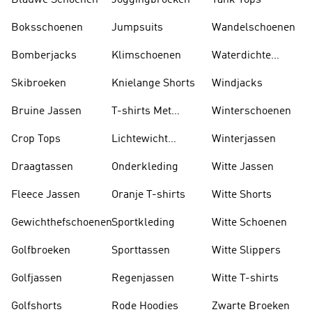
Blauwe Schoenen
Joggingbroeken
Tank Tops
Boksschoenen
Jumpsuits
Wandelschoenen
Bomberjacks
Klimschoenen
Waterdichte
Jassen
Skibroeken
Knielange Shorts
Windjacks
Bruine Jassen
T-shirts Met
Winterschoenen
Lange Mouwen
Crop Tops
Lichtewicht
Winterjassen
Jassen
Draagtassen
Onderkleding
Witte Jassen
Fleece Jassen
Oranje T-shirts
Witte Shorts
Gewichthefschoenen
Sportkleding
Witte Schoenen
Golfbroeken
Sporttassen
Witte Slippers
Golfjassen
Regenjassen
Witte T-shirts
Golfshorts
Rode Hoodies
Zwarte Broeken