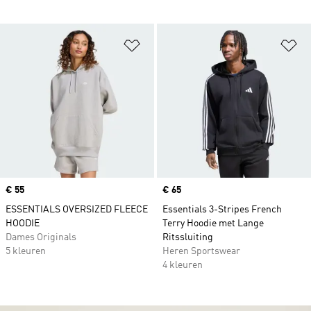
Op verlanglijst zetten
Op
Price
€ 55
Price
€ 65
ESSENTIALS OVERSIZED FLEECE
Essentials 3-Stripes French
HOODIE
Terry Hoodie met Lange
Dames Originals
Ritssluiting
5 kleuren
Heren Sportswear
4 kleuren