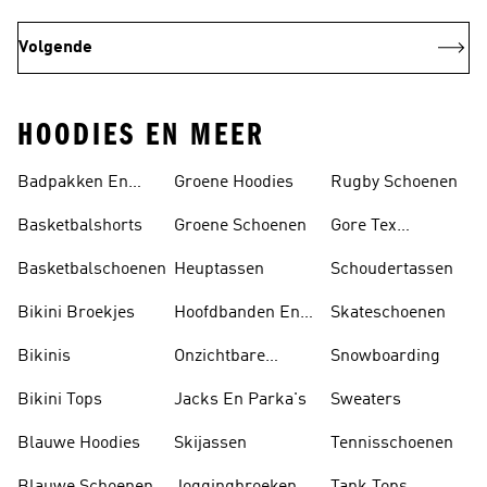
Volgende
HOODIES EN MEER
Badpakken En
Groene Hoodies
Rugby Schoenen
Tankini's
Basketbalshorts
Groene Schoenen
Gore Tex
Schoenen
Basketbalschoenen
Heuptassen
Schoudertassen
Bikini Broekjes
Hoofdbanden En
Skateschoenen
Zonnekleppen
Bikinis
Onzichtbare
Snowboarding
Sokken
Bikini Tops
Jacks En Parka's
Sweaters
Blauwe Hoodies
Skijassen
Tennisschoenen