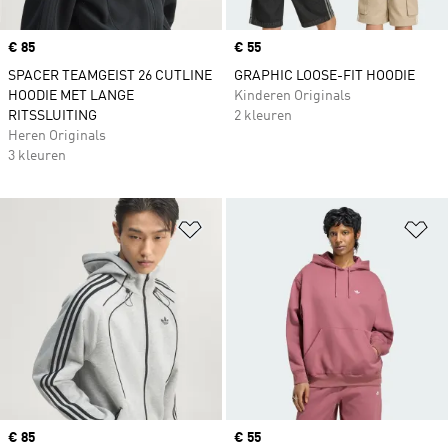
Price
€ 85
Price
€ 55
SPACER TEAMGEIST 26 CUTLINE
GRAPHIC LOOSE-FIT HOODIE
HOODIE MET LANGE
Kinderen Originals
RITSSLUITING
2 kleuren
Heren Originals
3 kleuren
Op verlanglijst zetten
Op
Price
€ 85
Price
€ 55