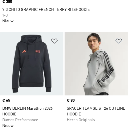
Price
€ 380
Y-3 CHITO GRAPHIC FRENCH TERRY RITSHOODIE
Y-3
Nieuw
Op verlanglijst zetten
Op
Price
€ 65
Price
€ 80
BMW BERLIN Marathon 2026
SPACER TEAMGEIST 26 CUTLINE
HOODIE
HOODIE
Dames Performance
Heren Originals
Nieuw