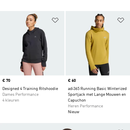
Op verlanglijst zetten
Op
Price
€ 70
Price
€ 60
Designed 4 Training Ritshoodie
adi365 Running Basic Winterized
Dames Performance
Sportjack met Lange Mouwen en
4 kleuren
Capuchon
Heren Performance
Nieuw