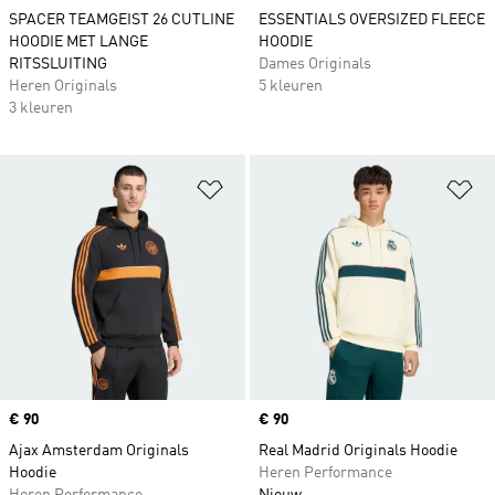
SPACER TEAMGEIST 26 CUTLINE
ESSENTIALS OVERSIZED FLEECE
HOODIE MET LANGE
HOODIE
RITSSLUITING
Dames Originals
Heren Originals
5 kleuren
3 kleuren
Op verlanglijst zetten
Op
Price
€ 90
Price
€ 90
Ajax Amsterdam Originals
Real Madrid Originals Hoodie
Hoodie
Heren Performance