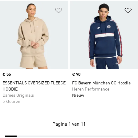
Op verlanglijst zetten
Op
Price
€ 55
Price
€ 90
ESSENTIALS OVERSIZED FLEECE
FC Bayern München OG Hoodie
HOODIE
Heren Performance
Dames Originals
Nieuw
5 kleuren
Pagina 1 van 11