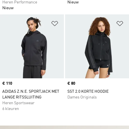
Heren Performance
Nieuw
Nieuw
Op verlanglijst zetten
Op
Price
€ 110
Price
€ 80
ADIDAS Z.N.E. SPORTJACK MET
SST 2.0 KORTE HOODIE
LANGE RITSSLUITING
Dames Originals
Heren Sportswear
6 kleuren