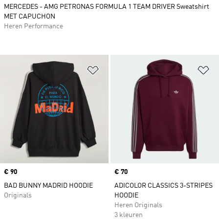
MERCEDES - AMG PETRONAS FORMULA 1 TEAM DRIVER Sweatshirt
MET CAPUCHON
Heren Performance
Op verlanglijst zetten
Op
Price
€ 90
Price
€ 70
BAD BUNNY MADRID HOODIE
ADICOLOR CLASSICS 3-STRIPES
Originals
HOODIE
Heren Originals
3 kleuren