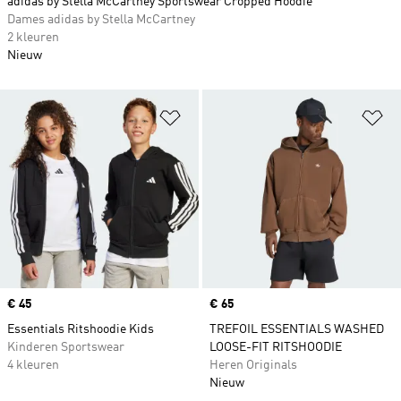
adidas by Stella McCartney Sportswear Cropped Hoodie
Dames adidas by Stella McCartney
2 kleuren
Nieuw
Op verlanglijst zetten
Op
Price
€ 45
Price
€ 65
Essentials Ritshoodie Kids
TREFOIL ESSENTIALS WASHED
Kinderen Sportswear
LOOSE-FIT RITSHOODIE
4 kleuren
Heren Originals
Nieuw