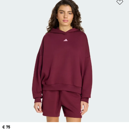
Op
Price
€ 75