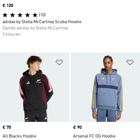
Price
€ 120
(10)
adidas by Stella McCartney Scuba Hoodie
Dames adidas by Stella McCartney
3 kleuren
Op verlanglijst zetten
Op
Price
€ 70
Price
€ 90
All Blacks Hoodie
Arsenal FC OG Hoodie