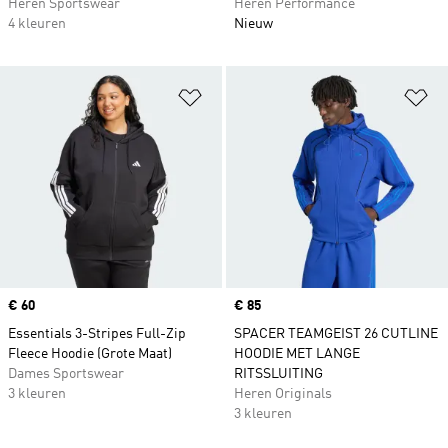
Heren Sportswear
Heren Performance
4 kleuren
Nieuw
Op verlanglijst zetten
Op
Price
€ 60
Price
€ 85
Essentials 3-Stripes Full-Zip
SPACER TEAMGEIST 26 CUTLINE
Fleece Hoodie (Grote Maat)
HOODIE MET LANGE
Dames Sportswear
RITSSLUITING
3 kleuren
Heren Originals
3 kleuren