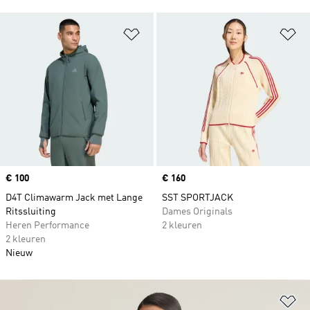
Op verlanglijst zetten
Op
Price
€ 100
Price
€ 160
D4T Climawarm Jack met Lange
SST SPORTJACK
Ritssluiting
Dames Originals
Heren Performance
2 kleuren
2 kleuren
Nieuw
Op