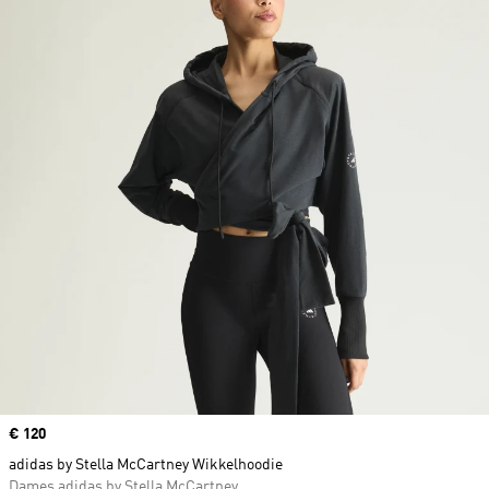
Price
€ 120
adidas by Stella McCartney Wikkelhoodie
Dames adidas by Stella McCartney