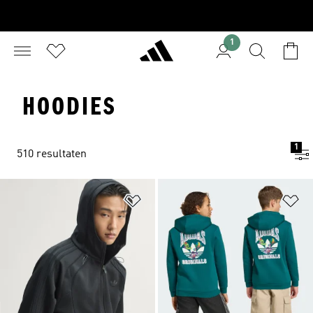
1
HOODIES
1
510 resultaten
Op verlanglijst zetten
Op