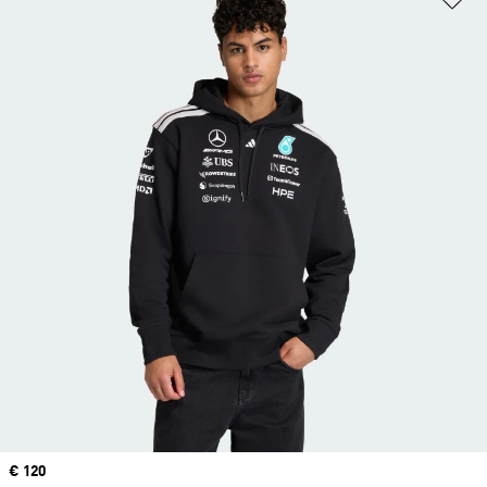
Price
€ 120