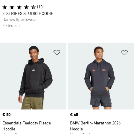
(10)
3-STRIPES STUDIO HOODIE
Dames Sportswear
2 kleuren
Op verlanglijst zetten
Op
Price
€ 50
Price
€ 65
Essentials Feelcozy Fleece
BMW Berlin-Marathon 2026
Hoodie
Hoodie