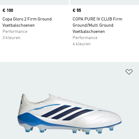
Price
€ 100
Price
€ 55
Copa Gloro 2 Firm Ground
COPA PURE IV CLUB Firm
Voetbalschoenen
Ground/Multi Ground
Performance
Voetbalschoenen
3 kleuren
Performance
4 kleuren
Op