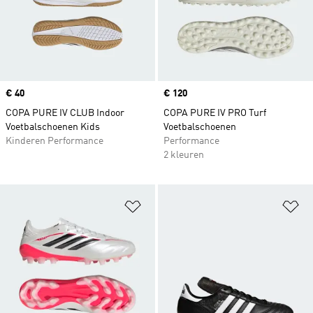
Price
€ 40
Price
€ 120
COPA PURE IV CLUB Indoor
COPA PURE IV PRO Turf
Voetbalschoenen Kids
Voetbalschoenen
Kinderen Performance
Performance
2 kleuren
Op verlanglijst zetten
Op