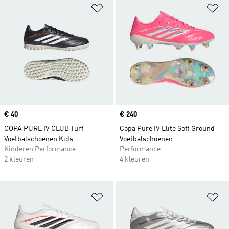
Op verlanglijst zetten
Op
Price
€ 40
Price
€ 240
COPA PURE IV CLUB Turf
Copa Pure IV Elite Soft Ground
Voetbalschoenen Kids
Voetbalschoenen
Kinderen Performance
Performance
2 kleuren
4 kleuren
Op verlanglijst zetten
Op