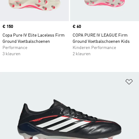
Price
€ 150
Price
€ 60
Copa Pure IV Elite Laceless Firm
COPA PURE IV LEAGUE Firm
Ground Voetbalschoenen
Ground Voetbalschoenen Kids
Performance
Kinderen Performance
3 kleuren
2 kleuren
Op