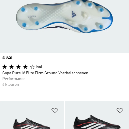
Price
€ 240
(46)
Copa Pure IV Elite Firm Ground Voetbalschoenen
Performance
6 kleuren
Op verlanglijst zetten
Op