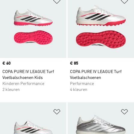
Price
€ 60
Price
€ 85
COPA PURE IV LEAGUE Turf
COPA PURE IV LEAGUE Turf
Voetbalschoenen Kids
Voetbalschoenen
Kinderen Performance
Performance
2 kleuren
4 kleuren
Op verlanglijst zetten
Op