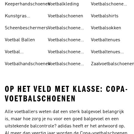
Keeperhandschoenen
Voetbalkleding
Voetbalschoenen
Zonder Veters
Kunstgras
Voetbalschoenen
Voetbalshirts
Voetbalschoenen
Scheenbeschermers
Voetbalschoenen
Voetbalsokken
Dames
Voetbal Ballen
Voetbalschoenen
Voetbaltenues
Heren
Voetbal
Voetbalschoenen
Voetbaltenues
Trainingspakken
Kind
Kind
Voetbalhandschoenen
Voetbalschoenen
Zaalvoetbalschoene
Sales
OP HET VELD MET KLASSE: COPA-
VOETBALSCHOENEN
Alle voetballers weten dat een sterk balgevoel belangrijk
is, maar hoe zorg je nu voor een goed balgevoel en een
uitstekende balcontrole? adidas heeft er het antwoord op.
Al meer dan veertig jaar worden de Copa-voetbalschoenen