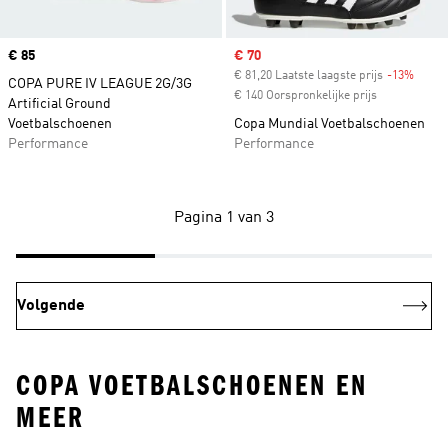
Price
€ 85
Sale price
€ 70
€ 81,20 Laatste laagste prijs
-13%
Disco
COPA PURE IV LEAGUE 2G/3G
€ 140 Oorspronkelijke prijs
Artificial Ground
Voetbalschoenen
Copa Mundial Voetbalschoenen
Performance
Performance
Pagina 1 van 3
Volgende
COPA VOETBALSCHOENEN EN
MEER