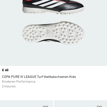
Price
€ 60
COPA PURE IV LEAGUE Turf Voetbalschoenen Kids
Kinderen Performance
2 kleuren
Op verlanglijst zetten
Op