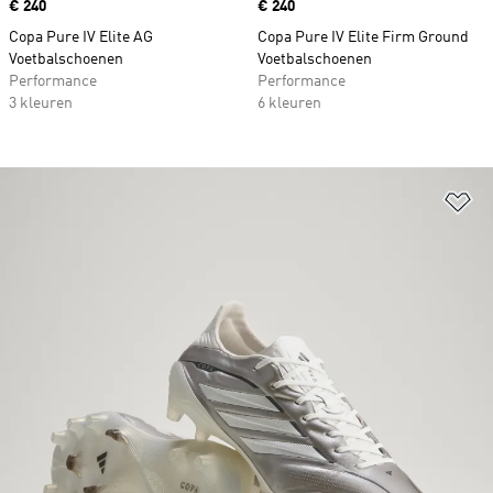
Price
€ 240
Price
€ 240
Copa Pure IV Elite AG
Copa Pure IV Elite Firm Ground
Voetbalschoenen
Voetbalschoenen
Performance
Performance
3 kleuren
6 kleuren
Op