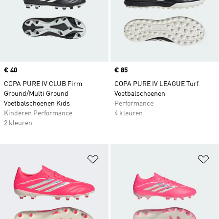
Price
€ 40
Price
€ 85
COPA PURE IV CLUB Firm
COPA PURE IV LEAGUE Turf
Ground/Multi Ground
Voetbalschoenen
Voetbalschoenen Kids
Performance
Kinderen Performance
4 kleuren
2 kleuren
Op verlanglijst zetten
Op