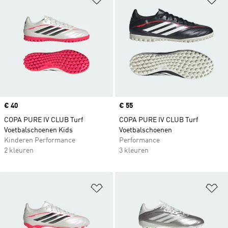
Price
€ 40
Price
€ 55
COPA PURE IV CLUB Turf
COPA PURE IV CLUB Turf
Voetbalschoenen Kids
Voetbalschoenen
Kinderen Performance
Performance
2 kleuren
3 kleuren
Op verlanglijst zetten
Op