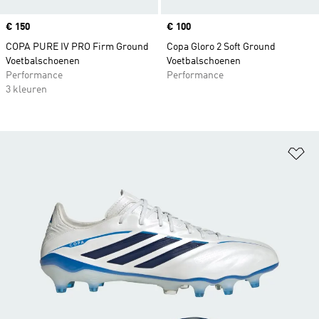
Price
€ 150
Price
€ 100
COPA PURE IV PRO Firm Ground
Copa Gloro 2 Soft Ground
Voetbalschoenen
Voetbalschoenen
Performance
Performance
3 kleuren
Op