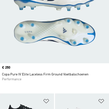
Price
€ 250
Copa Pure IV Elite Laceless Firm Ground Voetbalschoenen
Performance
Op verlanglijst zetten
Op