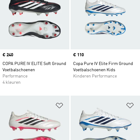
Price
€ 240
Price
€ 110
COPA PURE IV ELITE Soft Ground
Copa Pure IV Elite Firm Ground
Voetbalschoenen
Voetbalschoenen Kids
Performance
Kinderen Performance
4 kleuren
Op verlanglijst zetten
Op