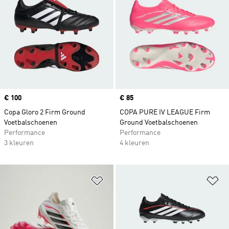
Price
€ 100
Price
€ 85
Copa Gloro 2 Firm Ground
COPA PURE IV LEAGUE Firm
Voetbalschoenen
Ground Voetbalschoenen
Performance
Performance
3 kleuren
4 kleuren
Op verlanglijst zetten
Op