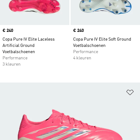
Price
€ 240
Price
€ 240
Copa Pure IV Elite Laceless
Copa Pure IV Elite Soft Ground
Artificial Ground
Voetbalschoenen
Voetbalschoenen
Performance
Performance
4 kleuren
3 kleuren
Op