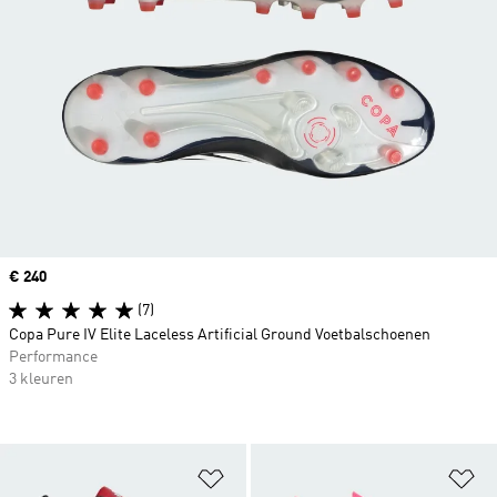
Price
€ 240
(7)
Copa Pure IV Elite Laceless Artificial Ground Voetbalschoenen
Performance
3 kleuren
Op verlanglijst zetten
Op