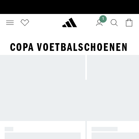
1
COPA VOETBALSCHOENEN
F50
PREDATOR
Creëer Chaos.
Neem de controle.