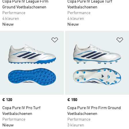
Copa Pure IV League Firm
Copa Pure IV League Turf
Ground Voetbalschoenen
Voetbalschoenen
Performance
Performance
4 kleuren
4 kleuren
Nieuw
Nieuw
Op verlanglijst zetten
Op
Price
€ 120
Price
€ 150
Copa Pure IV Pro Turf
Copa Pure IV Pro Firm Ground
Voetbalschoenen
Voetbalschoenen
Performance
Performance
Nieuw
3 kleuren