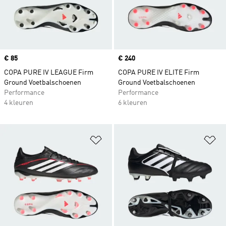
Price
€ 85
Price
€ 240
COPA PURE IV LEAGUE Firm
COPA PURE IV ELITE Firm
Ground Voetbalschoenen
Ground Voetbalschoenen
Performance
Performance
4 kleuren
6 kleuren
Op verlanglijst zetten
Op