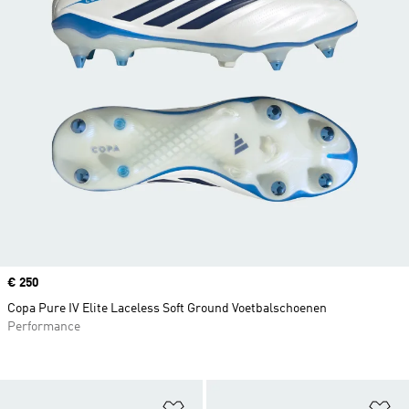
Price
€ 250
Copa Pure IV Elite Laceless Soft Ground Voetbalschoenen
Performance
Op verlanglijst zetten
Op