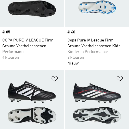
Price
€ 85
Price
€ 60
COPA PURE IV LEAGUE Firm
Copa Pure IV League Firm
Ground Voetbalschoenen
Ground Voetbalschoenen Kids
Performance
Kinderen Performance
4 kleuren
2 kleuren
Nieuw
Op verlanglijst zetten
Op