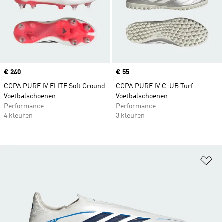
Price
€ 240
Price
€ 55
COPA PURE IV ELITE Soft Ground
COPA PURE IV CLUB Turf
Voetbalschoenen
Voetbalschoenen
Performance
Performance
4 kleuren
3 kleuren
Op