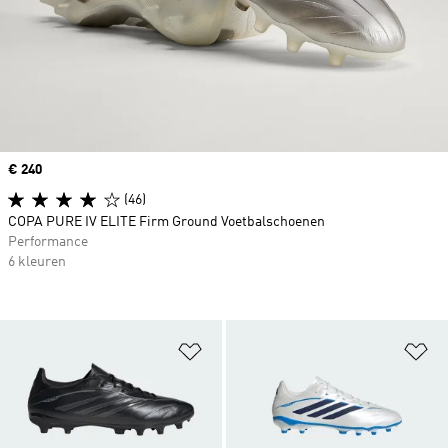
Price
€ 240
(46)
COPA PURE IV ELITE Firm Ground Voetbalschoenen
Performance
6 kleuren
Op verlanglijst zetten
Op