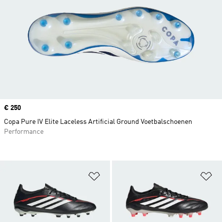
Price
€ 250
Copa Pure IV Elite Laceless Artificial Ground Voetbalschoenen
Performance
Op verlanglijst zetten
Op