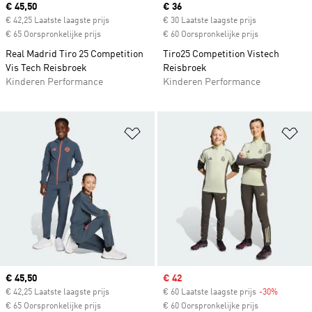
Current price
€ 45,50
Current price
€ 36
€ 42,25 Laatste laagste prijs
€ 30 Laatste laagste prijs
€ 65 Oorspronkelijke prijs
€ 60 Oorspronkelijke prijs
Real Madrid Tiro 25 Competition
Tiro25 Competition Vistech
Vis Tech Reisbroek
Reisbroek
Kinderen Performance
Kinderen Performance
Op verlanglijst zetten
Op
Current price
€ 45,50
Sale price
€ 42
€ 42,25 Laatste laagste prijs
€ 60 Laatste laagste prijs
-30%
Discount
€ 65 Oorspronkelijke prijs
€ 60 Oorspronkelijke prijs