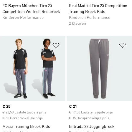
FC Bayern München Tiro 25
Real Madrid Tiro 25 Competition
Competition Vis Tech Reisbroek
Training Broek Kids
Kinderen Performance
Kinderen Performance
2 kleuren
Op verlanglijst zetten
Op
Current price
€ 25
Current price
€ 21
€ 23,50 Laatste laagste prijs
€ 17,50 Laatste laagste prijs
€ 50 Oorspronkelijke prijs
€ 35 Oorspronkelijke prijs
Messi Training Broek Kids
Entrada 22 Joggingbroek