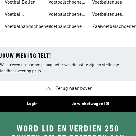
Voetbal Ballen
Voetbalschoenen
Voetbaltenues
Heren
Voetbal
Voetbalschoenen
Voetbaltenues
Trainingspakken
Kind
Kind
Voetbalhandschoenen
Voetbalschoenen
Zaalvoetbalschoene
Sales
JOUW MENING TELT!
We streven ernaar om je nog beter van dienst te zijn en stellen je
feedback zeer op prijs.
Terug naar boven
Login
Je winkelwagen (0)
WORD LID EN VERDIEN 250