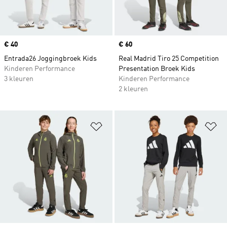
Price
€ 40
Price
€ 60
Entrada26 Joggingbroek Kids
Real Madrid Tiro 25 Competition
Kinderen Performance
Presentation Broek Kids
3 kleuren
Kinderen Performance
2 kleuren
Op verlanglijst zetten
Op