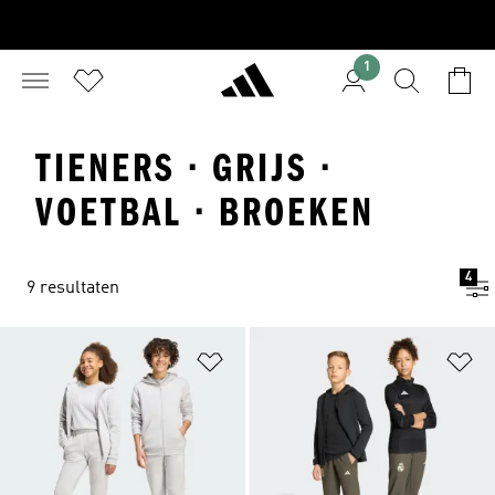
1
TIENERS · GRIJS ·
VOETBAL · BROEKEN
4
9 resultaten
Op verlanglijst zetten
Op